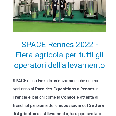
SPACE Rennes 2022 -
Fiera agricola per tutti gli
operatori dell'allevamento
SPACE
è una
Fiera Internazionale
, che si tiene
ogni anno al
Parc des Expositions
a
Rennes
in
Francia
e, per chi come la
Condor
è attenta al
trend nel panorama delle
esposizioni
del
Settore
di
Agricoltura
e
Allevamento
, ha rappresentato