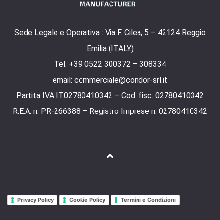
Sede Legale e Operativa : Via F. Cilea, 5 – 42124 Reggio
Emilia (ITALY)
Tel. +39 0522 300372 – 308334
email: commerciale@condor-srl.it
Partita IVA IT02780410342 – Cod. fisc. 02780410342
R.E.A. n. PR-266388 – Registro Imprese n. 02780410342
Privacy Policy
Cookie Policy
Termini e Condizioni