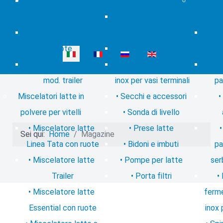
Pastorizzatore a
Contatti
mungitura
Access
base fissa
Unità terminali
produzi
Pastorizzatore con
complete
Chee
ruote
Vasi terminali
Seleziona la tua lingua
Pastorizzatore latte
Coperchi in acciaio
mod. trailer
inox per vasi terminali
pa
Miscelatori latte in
Secchi e accessori
polvere per vitelli
Sonda di livello
Miscelatore latte
Prese latte
Sei qui:
Home
Magazine
Linea Tata con ruote
Bidoni e imbuti
pa
Miscelatore latte
Pompe per latte
ser
Trailer
Porta filtri
Miscelatore latte
ferme
Essential con ruote
inox 