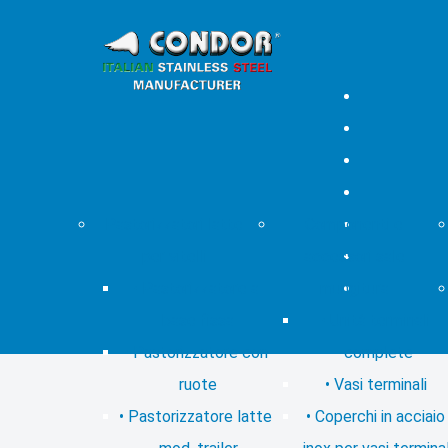
Pastorizzatori latte
Componenti e
per vitelli
accessori sale
Pastorizzatore a
mungitura
base fissa
Unità terminali
Pastorizzatore con
complete
ruote
Vasi terminali
Pastorizzatore latte
Coperchi in acciaio