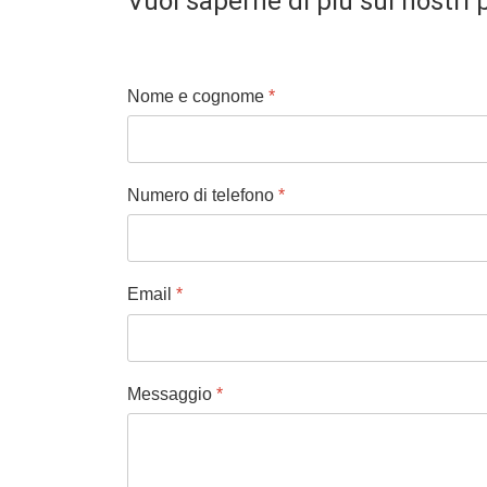
Vuoi saperne di più sui nostri 
Nome e cognome
*
Numero di telefono
*
Email
*
Messaggio
*