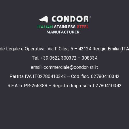
de Legale e Operativa : Via F. Cilea, 5 – 42124 Reggio Emilia (ITA
Tel. +39 0522 300372 – 308334
email: commerciale@condor-srl.it
Partita IVA IT02780410342 – Cod. fisc. 02780410342
R.E.A. n. PR-266388 – Registro Imprese n. 02780410342