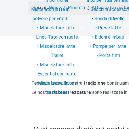
mod. trailer
inox per vasi terminal
Sei qui:
Home
Prodotti
Attrezzature risto
Miscelatori latte in
Secchi e accessori
polvere per vitelli
Sonda di livello
Miscelatore latte
Prese latte
Linea Tata con ruote
Bidoni e imbuti
Miscelatore latte
Pompe per latte
Trailer
Porta filtri
Miscelatore latte
Essential con ruote
Tenendo fede alla nostra
Miscelatore latte a
tradizione
continuiam
Le nostre
base fissa
ristoattrezzature
sono realizzate in