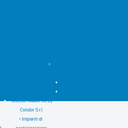
Open menu
Home
La storia
L'azienda
Prodotti
Serbatoi e cisterne
Attrezzature
M.O.C.A
trasporto latte
ristorazione
Magazine
Accessori per la
Pentole acciaio inox
Contatti
produzione casearia
Accessori cucina
Cheese Maker 60 by
Condor S.r.l.
Impianti di