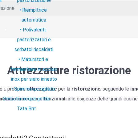
i
pastorizzazione
razione
Riempitrice
automatica
Polivalenti,
pastorizzatori e
serbatoi riscaldati
Maturatori e
Attrezzature ristorazione
fermentiere in acciaio
inox per siero innesto
o a produrre
Spini rompicagliata
attrezzature
per la
ristorazione
, seguendo le
inn
acciaio
Serbatoi acqua gelida
inox
e sono
funzionali
alle esigenze delle grandi cucine
Tata Brrr