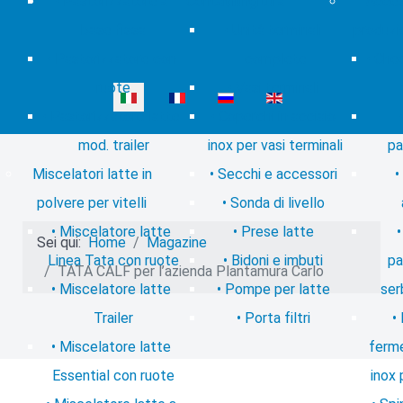
Pastorizzatore a
Contatti
mungitura
Access
base fissa
Unità terminali
produzi
Pastorizzatore con
complete
Chee
ruote
Vasi terminali
Seleziona la tua lingua
Pastorizzatore latte
Coperchi in acciaio
mod. trailer
inox per vasi terminali
pa
Miscelatori latte in
Secchi e accessori
polvere per vitelli
Sonda di livello
Miscelatore latte
Prese latte
Sei qui:
Home
Magazine
Linea Tata con ruote
Bidoni e imbuti
pa
TATA CALF per l’azienda Plantamura Carlo
Miscelatore latte
Pompe per latte
ser
Trailer
Porta filtri
Miscelatore latte
ferme
Essential con ruote
inox 