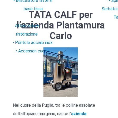
Miscelatore latte a
Spi
base fissa
Serbatoi
TATA CALF per
Ta
l’azienda Plantamura
Attrezzature
Carlo
ristorazione
Pentole acciaio inox
Accessori cucina
Nel cuore della Puglia, tra le colline assolate
dell'altopiano murgiano, nasce l’
azienda