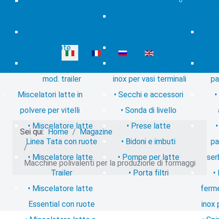
Pastorizzatore a
Contatti
mungitura
Access
base fissa
Unità terminali
produzi
Pastorizzatore con
complete
Chee
ruote
Vasi terminali
Seleziona la tua lingua
Pastorizzatore latte
Coperchi in acciaio
mod. trailer
inox per vasi terminali
pa
Miscelatori latte in
Secchi e accessori
polvere per vitelli
Sonda di livello
Miscelatore latte
Prese latte
Sei qui:
Home
Magazine
Linea Tata con ruote
Bidoni e imbuti
pa
Miscelatore latte
Pompe per latte
ser
Macchine polivalenti per la produzione di formaggi
Trailer
Porta filtri
Miscelatore latte
ferme
Essential con ruote
inox 