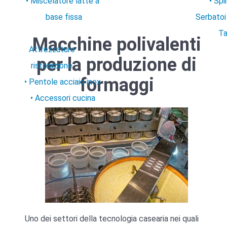
Miscelatore latte a
Spi
base fissa
Serbatoi
Ta
Macchine polivalenti
Attrezzature
per la produzione di
ristorazione
formaggi
Pentole acciaio inox
Accessori cucina
Uno dei settori della tecnologia casearia nei quali